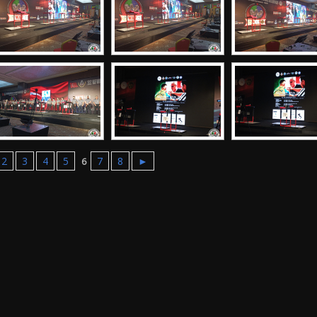
2
3
4
5
7
8
►
6