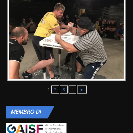
2
3
4
►
1
MEMBRO
DI