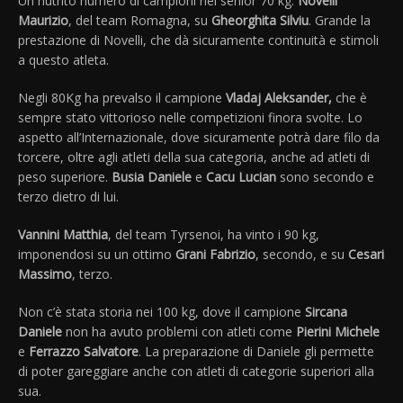
Un nutrito numero di campioni nei senior 70 kg:
Novelli
Maurizio
, del team Romagna, su
Gheorghita Silviu
. Grande la
prestazione di Novelli, che dà sicuramente continuità e stimoli
a questo atleta.
Negli 80Kg ha prevalso il campione
Vladaj Aleksander,
che è
sempre stato vittorioso nelle competizioni finora svolte. Lo
aspetto all’Internazionale, dove sicuramente potrà dare filo da
torcere, oltre agli atleti della sua categoria, anche ad atleti di
peso superiore.
Busia Daniele
e
Cacu Lucian
sono secondo e
terzo dietro di lui.
Vannini Matthia
, del team Tyrsenoi, ha vinto i 90 kg,
imponendosi su un ottimo
Grani Fabrizio
, secondo, e su
Cesari
Massimo
, terzo.
Non c’è stata storia nei 100 kg, dove il campione
Sircana
Daniele
non ha avuto problemi con atleti come
Pierini Michele
e
Ferrazzo Salvatore
. La preparazione di Daniele gli permette
di poter gareggiare anche con atleti di categorie superiori alla
sua.