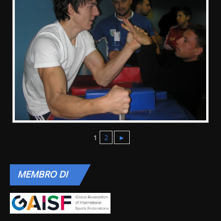
2
►
1
MEMBRO
DI