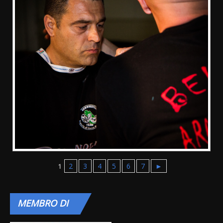
2
3
4
5
6
7
►
1
MEMBRO
DI