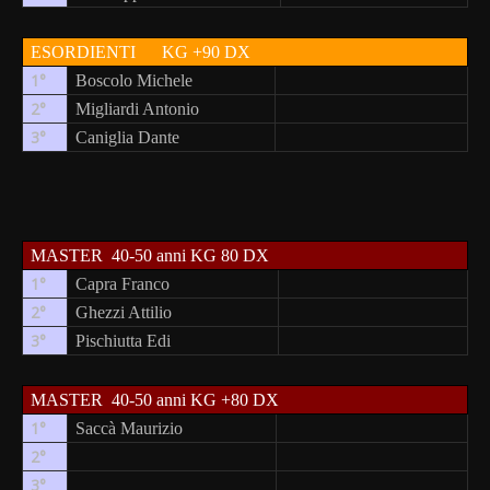
ESORDIENTI
KG +90 DX
1°
Boscolo Michele
2°
Migliardi Antonio
3°
Caniglia Dante
MASTER
40-50 anni KG 80 DX
1°
Capra Franco
2°
Ghezzi Attilio
3°
Pischiutta Edi
MASTER
40-50 anni KG +80 DX
1°
Saccà Maurizio
2°
3°