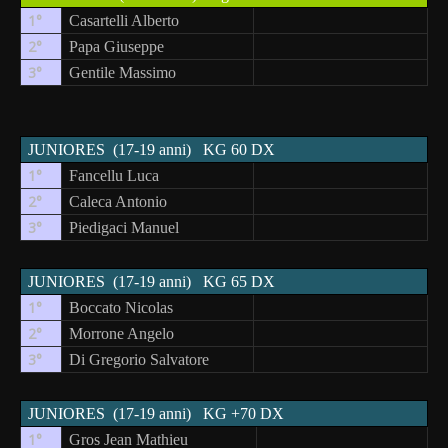
1°
Casartelli Alberto
2°
Papa Giuseppe
3°
Gentile Massimo
JUNIORES
(17-19 anni)
KG 60 DX
1°
Fancellu Luca
2°
Caleca Antonio
3°
Piedigaci Manuel
JUNIORES
(17-19 anni)
KG 65 DX
1°
Boccato Nicolas
2°
Morrone Angelo
3°
Di Gregorio Salvatore
JUNIORES
(17-19 anni)
KG +70 DX
1°
Gros Jean Mathieu