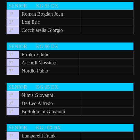
SENIOR
KG 85 DX
1°
Roman Bogdan Joan
2°
Losi Eric
3°
Cocchiarella Giorgio
SENIOR
KG 90 DX
1°
Frroku Edmir
2°
Accardi Massimo
3°
Nordio Fabio
SENIOR
KG 95 DX
1°
Nimis Giovanni
2°
De Leo Alfredo
3°
Bortolomiol Giovanni
SENIOR
KG 100 DX
1°
Lamparelli Frank