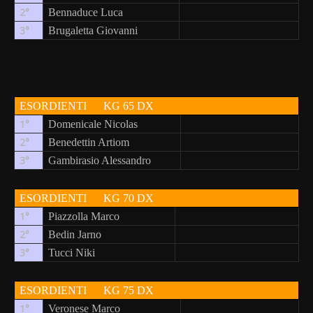
2°
Bennaduce Luca
3°
Brugaletta Giovanni
ESORDIENTI
KG 65 DX
1°
Domenicale Nicolas
2°
Benedettin Artiom
3°
Gambirasio Alessandro
ESORDIENTI
KG 70 DX
1°
Piazzolla Marco
2°
Bedin Jarno
3°
Tucci Niki
ESORDIENTI
KG 75 DX
1°
Veronese Marco