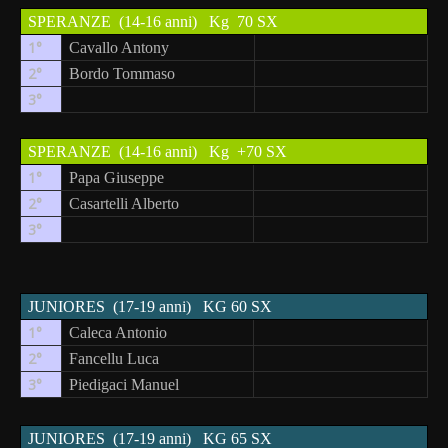
SPERANZE
(14-16 anni)
Kg
70 SX
1°
Cavallo Antony
2°
Bordo Tommaso
3°
SPERANZE
(14-16 anni)
Kg
+70 SX
1°
Papa Giuseppe
2°
Casartelli Alberto
3°
JUNIORES
(17-19 anni)
KG 60 SX
1°
Caleca Antonio
2°
Fancellu Luca
3°
Piedigaci Manuel
JUNIORES
(17-19 anni)
KG 65 SX