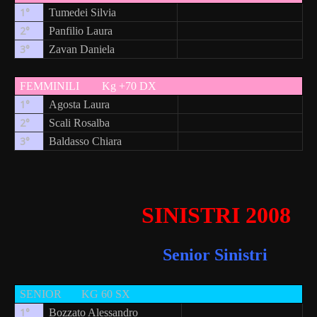
1°
Tumedei ­Silvia
2°
Panfilio Laura
3°
Zavan Daniela
FEMMINILI
Kg +70 DX
1°
Agosta Laura
2°
Scali Rosalba
3°
Baldasso Chiara
SINISTRI 2008
Senior Sinistri
SENIOR
KG 60 SX
1°
Bozzato Alessandro