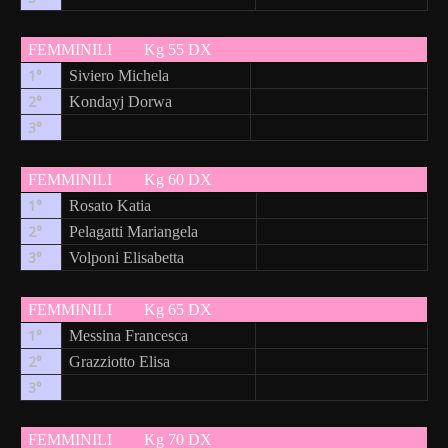
FEMMINILI
Kg 55 DX
1°
Siviero Michela
2°
Kondayj Dorwa
3°
FEMMINILI
Kg 60 DX
1°
Rosato Katia
2°
Pelagatti Mariangela
3°
Volponi Elisabetta
FEMMINILI
Kg 65 DX
1°
Messina Francesca
2°
Grazziotto Elisa
3°
FEMMINILI
Kg 70 DX