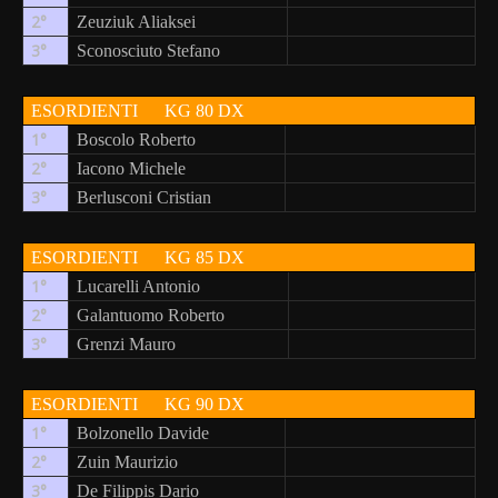
2°
Zeuziuk Aliaksei
3°
Sconosciuto Stefano
ESORDIENTI
KG 80 DX
1°
Boscolo Roberto
2°
Iacono Michele
3°
Berlusconi Cristian
ESORDIENTI
KG 85 DX
1°
Lucarelli Antonio
2°
Galantuomo Roberto
3°
Grenzi Mauro
ESORDIENTI
KG 90 DX
1°
Bolzonello Davide
2°
Zuin Maurizio
3°
De Filippis Dario