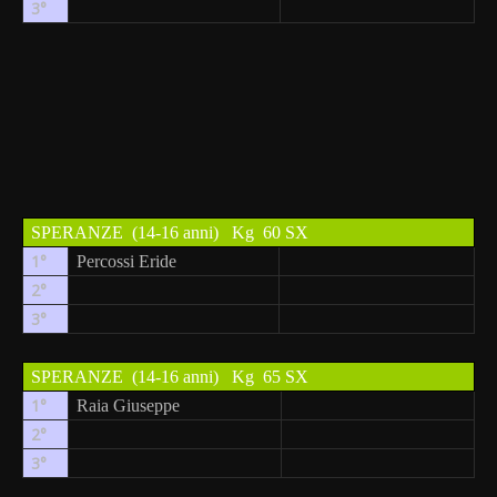
3°
SPERANZE
(14-16 anni)
Kg
60 SX
1°
Percossi Eride
2°
3°
SPERANZE
(14-16 anni)
Kg
65 SX
1°
Raia Giuseppe
2°
3°