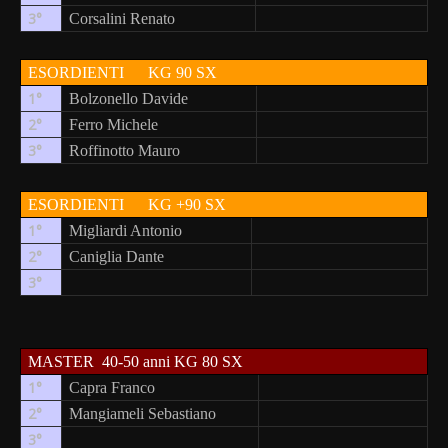
3°
Corsalini Renato
ESORDIENTI
KG 90 SX
1°
Bolzonello Davide
2°
Ferro Michele
3°
Roffinotto Mauro
ESORDIENTI
KG +90 SX
1°
Migliardi Antonio
2°
Caniglia Dante
3°
MASTER
40-50 anni KG 80 SX
1°
Capra Franco
2°
Mangiameli Sebastiano
3°