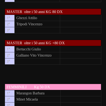
MASTER
oltre i 50 anni KG 80 DX
1°
Ghezzi Attilio
2°
Tripodi Vincenzo
3°
MASTER
oltre i 50 anni KG +80 DX
1°
Bertacchi Giulio
2°
Galliano Vito Vincenzo
3°
FEMMINILI
Kg 50 DX
1°
Marangon Barbara
2°
Minet Micaela
3°