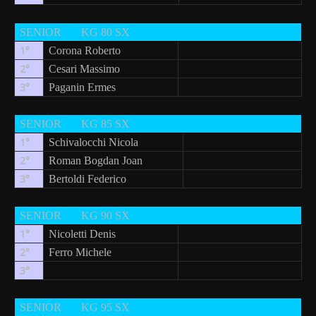
SENIOR
KG 80 SX
1°
Corona Roberto
2°
Cesari Massimo
3°
Paganin Ermes
SENIOR
KG 85 SX
1°
Schivalocchi Nicola
2°
Roman Bogdan Joan
3°
Bertoldi Federico
SENIOR
KG 90 SX
1°
Nicoletti Denis
2°
Ferro Michele
3°
SENIOR
KG 95 SX