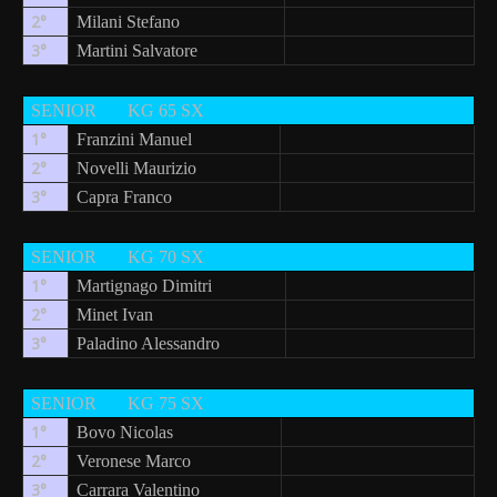
2°
Milani Stefano
3°
Martini Salvatore
SENIOR
KG 65 SX
1°
Franzini Manuel
2°
Novelli Maurizio
3°
Capra Franco
SENIOR
KG 70 SX
1°
Martignago Dimitri
2°
Minet Ivan
3°
Paladino Alessandro
SENIOR
KG 75 SX
1°
Bovo Nicolas
2°
Veronese Marco
3°
Carrara Valentino