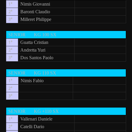
1°
Nimis Giovanni
2°
Baronti Claudio
3°
Milleret Philippe
SENIOR
KG 100 SX
1°
Guatta Cristian
2°
Andretta Yuri
3°
Dos Santos Paolo
SENIOR
KG 110 SX
1°
Nimis Fabio
2°
3°
SENIOR
KG +110 SX
1°
Vallenari Daniele
2°
Catelli Dario