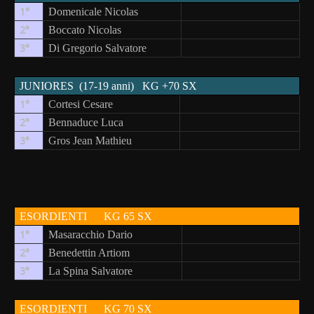
1°
Domenicale Nicolas
2°
Boccato Nicolas
3°
Di Gregorio Salvatore
JUNIORES
(17-19 anni)
KG +70 SX
1°
Cortesi Cesare
2°
Bennaduce Luca
3°
Gros Jean Mathieu
ESORDIENTI
KG 65 SX
1°
Masaracchio Dario
2°
Benedettin Artiom
3°
La Spina Salvatore
ESORDIENTI
KG 70 SX