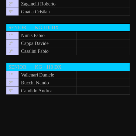
2°
Zaganelli Roberto
3°
Guatta Cristian
SENIOR
KG 110 DX
1°
Nimis Fabio
2°
Cappa Davide
3°
Casalini Fabio
SENIOR
KG +110 DX
1°
Vallenari Daniele
2°
Bucchi Nando
3°
Candido Andrea