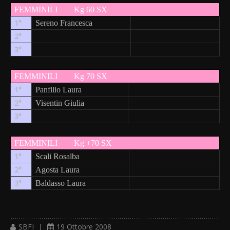
FEMMINILI
Kg 60 SX
1°
Sereno Francesca
2°
3°
FEMMINILI
Kg 70 SX
1°
Panfilio Laura
2°
Visentin Giulia
3°
FEMMINILI
Kg +70 SX
1°
Scali Rosalba
2°
Agosta Laura
3°
Baldasso Laura
SBFI
|
19 Ottobre 2008