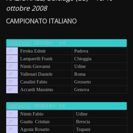
ottobre 2008
CAMPIONATO ITALIANO
DESTRO
DX
ASSOLUTO
1°
Frroku Edmir
Padova
2°
Lamparelli Frank
Chioggia
3°
Nimis Giovanni
Udine
4°
Vallenari Daniele
Roma
5°
Casalini Fabio
Grosseto
6°
Accardi Massimo
Genova
SINISTRO
SX
ASSOLUTO
1°
Nimis Fabio
Udine
2°
Guatta
Cristian
Brescia
3°
Agosta Rosario
Trapani