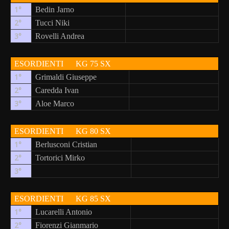
1°
Bedin Jarno
2°
Tucci Niki
3°
Rovelli Andrea
ESORDIENTI
KG 75 SX
1°
Grimaldi Giuseppe
2°
Caredda Ivan
3°
Aloe Marco
ESORDIENTI
KG 80 SX
1°
Berlusconi Cristian
2°
Tortorici Mirko
3°
ESORDIENTI
KG 85 SX
1°
Lucarelli Antonio
2°
Fiorenzi Gianmario