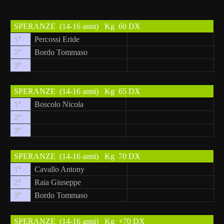
SPERANZE
(14-16 anni)
Kg
60 DX
1°
Percossi Eride
2°
Bordo Tommaso
3°
SPERANZE
(14-16 anni)
Kg
65 DX
1°
Boscolo Nicola
2°
3°
SPERANZE
(14-16 anni)
Kg
70 DX
1°
Cavallo Antony
2°
Raia Giuseppe
3°
Bordo Tommaso
SPERANZE
(14-16 anni)
Kg
+70 DX