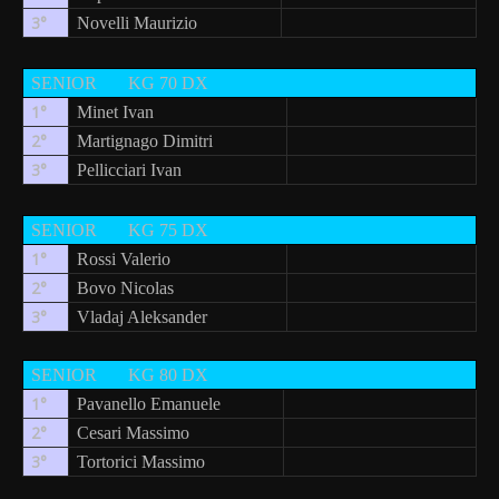
3°
Novelli Maurizio
SENIOR
KG 70 DX
1°
Minet Ivan
2°
Martignago Dimitri
3°
Pellicciari Ivan
SENIOR
KG 75 DX
1°
Rossi Valerio
2°
Bovo Nicolas
3°
Vladaj Aleksander
SENIOR
KG 80 DX
1°
Pavanello Emanuele
2°
Cesari Massimo
3°
Tortorici Massimo