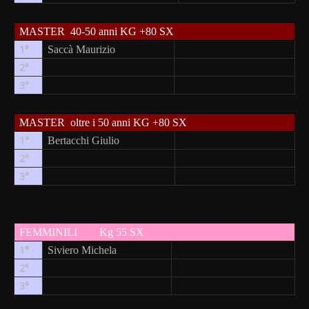
MASTER
40-50 anni KG +80 SX
1°
Saccà Maurizio
2°
3°
MASTER
oltre i 50 anni KG +80 SX
1°
Bertacchi Giulio
2°
3°
FEMMINILI
Kg 55 SX
1°
Siviero Michela
2°
3°