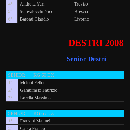
4°
Andretta Yuri
Treviso
5°
Schivalocchi Nicola
Brescia
6°
Baronti Claudio
Livorno
DESTRI 2008
Senior Destri
SENIOR
KG 60 DX
1°
Meloni Felice
2°
Gambirasio Fabrizio
3°
Lorella Massimo
SENIOR
KG 65 DX
1°
Franzini Manuel
2°
Capra Franco