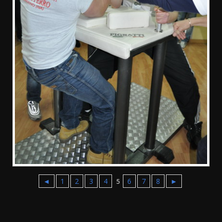
◄
1
2
3
4
6
7
8
►
5