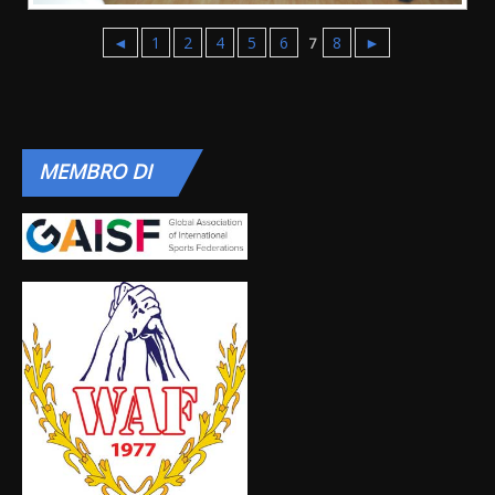
◄
1
2
4
5
6
8
►
7
MEMBRO
DI